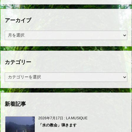
アーカイブ
ア
ー
カ
イ
ブ
カテゴリー
カ
テ
ゴ
リ
ー
新着記事
2026年7月17日
:
LA MUSIQUE
「水の教会」弾きます