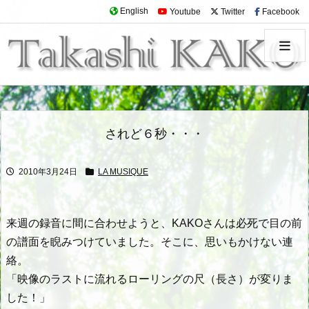
English
Youtube
Twitter
Facebook
されど６秒・・・
2010年3月24日
LA MUSIQUE
来週の録音に間に合わせようと、KAKOさんは必死で目の前
の譜面を睨みつけていました。そこに、思いもかけない連
絡。
「映像のラストに流れるローリングの尺（長さ）が変りま
した！」