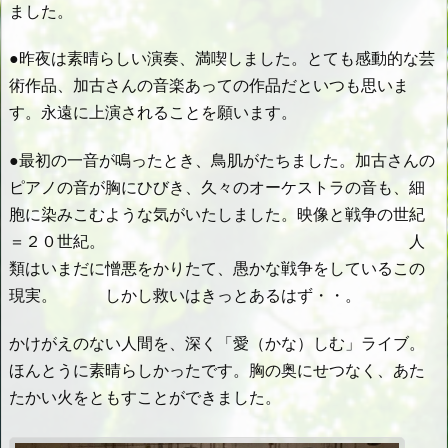
ました。
●昨夜は素晴らしい演奏、満喫しました。とても感動的な芸
術作品、加古さんの音楽あっての作品だといつも思いま
す。永遠に上演されることを願います。
●最初の一音が鳴ったとき、鳥肌がたちました。加古さんの
ピアノの音が胸にひびき、久々のオーケストラの音も、細
胞に染みこむような気がいたしました。映像と戦争の世紀
＝２０世紀。 人
類はいまだに憎悪をかりたて、愚かな戦争をしているこの
現実。 しかし救いはきっとあるはず・・。
かけがえのない人間を、深く「愛（かな）しむ」ライブ。
ほんとうに素晴らしかったです。胸の奥にせつなく、あた
たかい火をともすことができました。